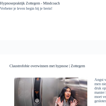
Ga
Hypnosepraktijk Zottegem - Mindcoach
naar
Verbeter je leven begin bij je brein!
de
inhoud
Claustrofobie overwinnen met hypnose | Zottegem
Angst v
men nie
druk op
manier 
moet ve
geslote