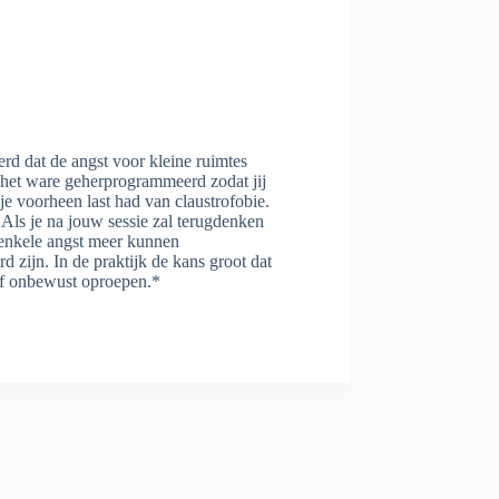
erd dat de angst voor kleine ruimtes
 het ware geherprogrammeerd zodat jij
e voorheen last had van claustrofobie.
. Als je na jouw sessie zal terugdenken
n enkele angst meer kunnen
 zijn. In de praktijk de kans groot dat
 of onbewust oproepen.*