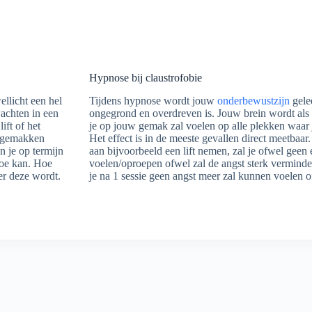
Hypnose bij claustrofobie
ellicht een hel
Tijdens hypnose wordt jouw
onderbewustzijn
gele
achten in een
ongegrond en overdreven is. Jouw brein wordt als
ift of het
je op jouw gemak zal voelen op alle plekken waar j
ongemakken
Het effect is in de meeste gevallen direct meetbaar
 je op termijn
aan bijvoorbeeld een lift nemen, zal je ofwel gee
toe kan. Hoe
voelen/oproepen ofwel zal de angst sterk verminderd
er deze wordt.
je na 1 sessie geen angst meer zal kunnen voelen