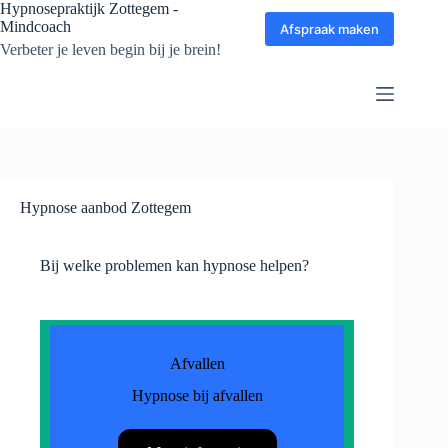
Ga
Hypnosepraktijk Zottegem -
naar
Mindcoach
Afspraak maken
de
Verbeter je leven begin bij je brein!
inhoud
Hypnose aanbod Zottegem
Bij welke problemen kan hypnose helpen?
Afvallen
Hypnose bij afvallen